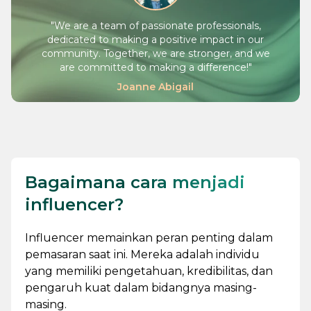
"
We are a team of passionate professionals,
dedicated to making a positive impact in our
community. Together, we are stronger, and we
are committed to making a difference!
"
Joanne Abigail
Bagaimana cara menjadi
influencer?
Influencer memainkan peran penting dalam
pemasaran saat ini. Mereka adalah individu
yang memiliki pengetahuan, kredibilitas, dan
pengaruh kuat dalam bidangnya masing-
masing.