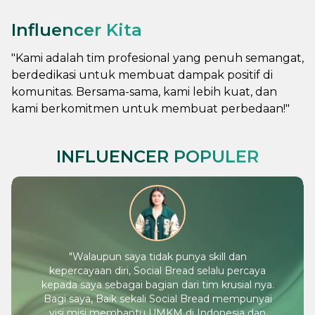
Influencer Kita
"
Kami adalah tim profesional yang penuh semangat,
berdedikasi untuk membuat dampak positif di
komunitas. Bersama-sama, kami lebih kuat, dan
kami berkomitmen untuk membuat perbedaan!
"
INFLUENCER POPULER
"
Walaupun saya tidak punya skill dan
kepercayaan diri, Social Bread selalu percaya
kepada saya sebagai bagian dari tim krusial nya.
Bagi saya, Baik sekali Social Bread mempunyai
visi misi membantu UMKM di Indonesia dan