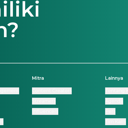
liki
n?
Mitra
Lainnya
nagement
Content Creators
Tentang 
Streamers
Agenda
Influencers
Pers
on
Tim Kami