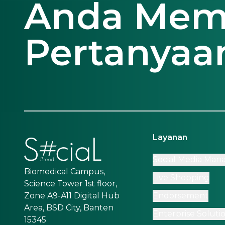
Anda Memi
Pertanyaa
Layanan
Social Media Ma
Biomedical Campus,
Live Shopping
Science Tower 1st floor,
Zone A9-A11 Digital Hub
Endorsement
Area, BSD City, Banten
Enterprise Soluti
15345