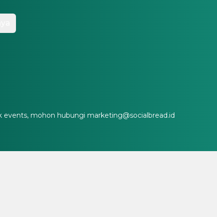
nya
lk events, mohon hubungi
marketing@socialbread.id