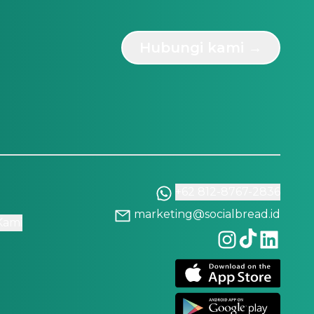
Hubungi kami →
+62 812-8767-2836
marketing@socialbread.id
Kami